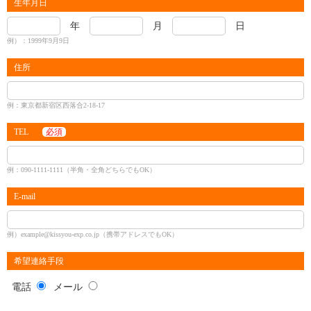
生年月日
年
月
日
例）：1999年9月9日
住所
例：東京都新宿区西落合2-18-17
TEL
必須
例：090-1111-1111（半角・全角どちらでもOK）
E-mail
例）example@kissyou-exp.co.jp（携帯アドレスでもOK）
希望連絡手段
電話
メール