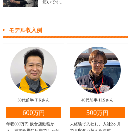
短いです。
モデル収入例
30代前半 T.Kさん
40代前半 H.Sさん
600
500
万円
万円
年収600万円 飲食店勤務か
未経験で入社し、入社2ヶ月
ら、結婚を機に日中でしっか
で月収40万超えを達成。