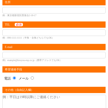
住所
例：東京都新宿区西落合2-18-17
TEL
必須
例：090-1111-1111（半角・全角どちらでもOK）
E-mail
例）example@kissyou-exp.co.jp（携帯アドレスでもOK）
希望連絡手段
電話
メール
その他（自由記入欄）