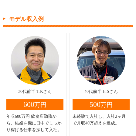
モデル収入例
30代前半 T.Kさん
40代前半 H.Sさん
600
500
万円
万円
年収600万円 飲食店勤務か
未経験で入社し、入社2ヶ月
ら、結婚を機に日中でしっか
で月収40万超えを達成。
り稼げる仕事を探して入社。