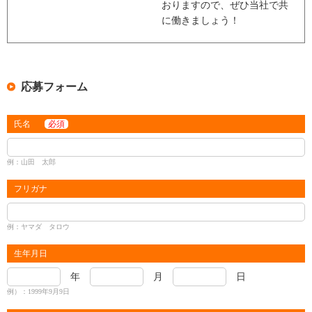
おりますので、ぜひ当社で共
に働きましょう！
応募フォーム
氏名
必須
例：山田 太郎
フリガナ
例：ヤマダ タロウ
生年月日
年
月
日
例）：1999年9月9日